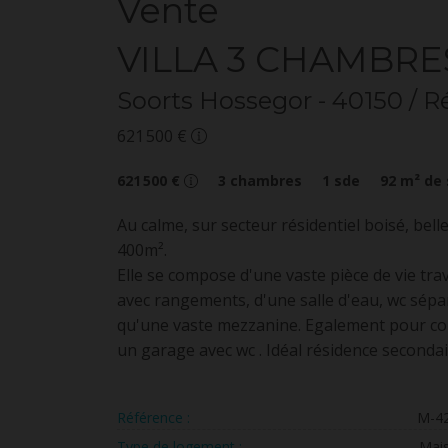
Vente
VILLA 3 CHAMBRE
Soorts Hossegor
- 40150
/ R
621 500 €
621 500 €
3
chambres
1
sde
92
m² de 
Au calme, sur secteur résidentiel boisé, bell
400m².
Elle se compose d'une vaste pièce de vie tr
avec rangements, d'une salle d'eau, wc sépa
qu'une vaste mezzanine. Egalement pour com
un garage avec wc . Idéal résidence secondai
Référence :
M-4
Type de logement :
Mai