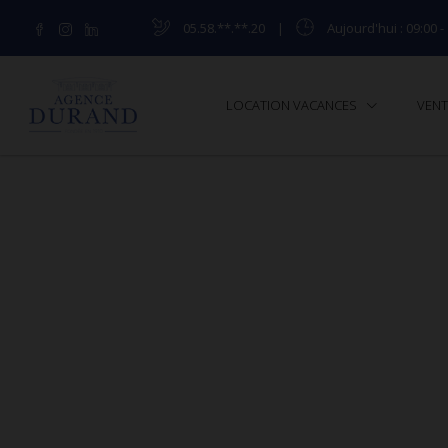
05.58.**.**.20
|
Aujourd'hui
: 09:00 -
LOCATION VACANCES
VEN