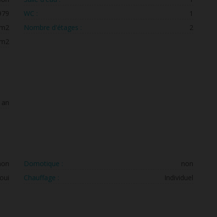
979
WC :
1
 m2
Nombre d'étages :
2
 m2
 an
non
Domotique :
non
oui
Chauffage :
Individuel