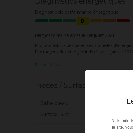
Diagnostics énergétiques
Diagnostic de performance énergétique
D
Diagnostic réalisé après le 1er juillet 2021
Montant estimé des dépenses annuelles d'énergie p
Prix moyens des énergies indexés au 1 janvier 20
Plus de détails
Pièces / Surfaces
Le
Salle d'eau
2
Surface : 5 m
Notre site 
le site, vo