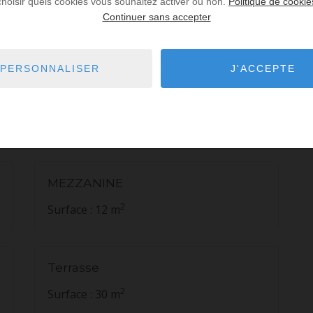
choisir quels cookies vous souhaitez activer ou non.
Politique de cookie
Chambre
Continuer sans accepter
2
Surface : 10 m
PERSONNALISER
J'ACCEPTE
Chambre
2
Surface : 11 m
MEZZANINE
2
Surface : 12 m
Terrasse
2
Surface : 30 m