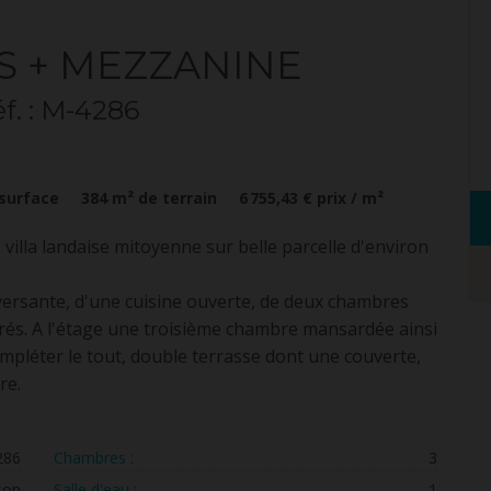
S + MEZZANINE
éf. : M-4286
surface
384
m² de terrain
6 755,43 €
prix / m²
e villa landaise mitoyenne sur belle parcelle d'environ
aversante, d'une cuisine ouverte, de deux chambres
rés. A l'étage une troisième chambre mansardée ainsi
pléter le tout, double terrasse dont une couverte,
re.
286
Chambres :
3
son
Salle d'eau :
1