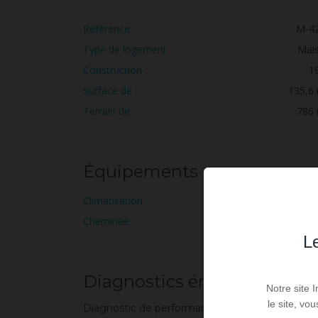
Référence :
M-4
Type de logement :
Mai
Construction :
1
Surface de :
135,6
Terrain de :
786
Équipements
Climatisation :
Cheminée :
Le
Diagnostics énergétiques
Notre site 
le site, vo
Diagnostic de performance énergétique