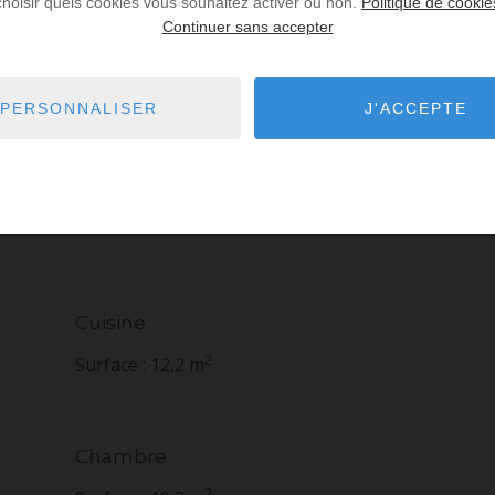
choisir quels cookies vous souhaitez activer ou non.
Politique de cookie
D
Continuer sans accepter
our un usage standard : entre 1 970 € et 2 740 € par an.
PERSONNALISER
J'ACCEPTE
21-01-01 (abonnement compris).
Cuisine
2
Surface : 12,2 m
Chambre
2