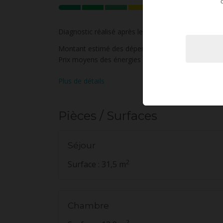
E
Diagnostic réalisé après le 1er juillet 2021
Montant estimé des dépenses annuelles d'énergie p
Prix moyens des énergies indexés au 1 janvier 20
Plus de détails
Pièces / Surfaces
Séjour
2
Surface : 31,5 m
Chambre
2