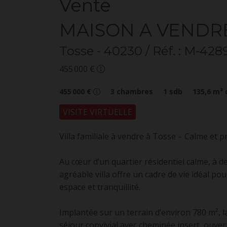
Vente
MAISON A VENDR
Tosse
- 40230
/ Réf. : M-428
455 000 €
455 000 €
3
chambres
1
sdb
135,6
m² 
VISITE VIRTUELLE
Villa familiale à vendre à Tosse – Calme et
Au cœur d’un quartier résidentiel calme, à 
agréable villa offre un cadre de vie idéal pou
espace et tranquillité.
Implantée sur un terrain d’environ 780 m²,
séjour convivial avec cheminée insert, ouvert 