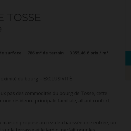
E TOSSE
9
de surface
786
m² de terrain
3 355,46 €
prix / m²
 proximité du bourg – EXCLUSIVITÉ
deux pas des commodités du bourg de Tosse, cette
r une résidence principale familiale, alliant confort,
 la maison propose au rez-de-chaussée une entrée, un
sur la terrasse et le jardin, parfait pour les