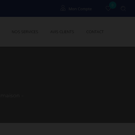
0
Mon Compte
Locataires
NOS SERVICES
AVIS CLIENTS
CONTACT
Propriétaires
 maison -