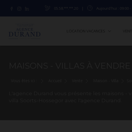
05.58.**.**.20
|
Aujourd'hui
: 09:00 -
LOCATION VACANCES
VEN
MAISONS - VILLAS À VENDRE
Vous êtes ici :
Accueil
Vente
Maison - Villa
So
L'agence Durand vous présente les maisons - vi
villa Soorts-Hossegor avec l'agence Durand.