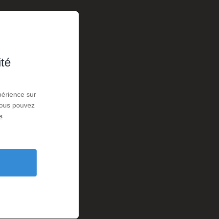
ité
périence sur
 Vous pouvez
s