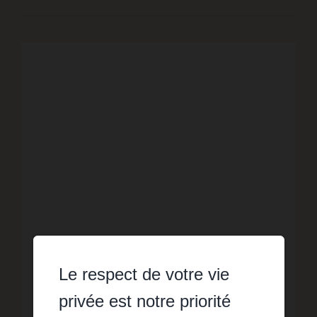
Le respect de votre vie
VENTE
VILLA 3 CHAMBRES + MEZZANINE
privée est notre priorité