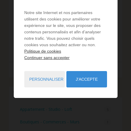
3
chambres
1
sde
92
m² de surface
384
m² de terrain
6 755,43 €
prix / m²
Au calme, sur secteur résidentiel boisé, belle villa
Notre site Internet et nos partenaires
landaise mitoyenne sur belle parcelle d'environ
utilisent des cookies pour améliorer votre
400m². Elle se compose d'une vaste pièce de vie
expérience sur le site, vous proposer des
traversante, d'une cuisine ouverte, de deux
contenus personnalisés et afin d’analyser
Réf. : M-4286
chambre...
notre trafic. Vous pouvez choisir quels
cookies vous souhaitez activer ou non.
621 500 €
Politique de cookies
Continuer sans accepter
Lire la suite
PERSONNALISER
J'ACCEPTE
Changez de type de bien
Communes à proximité
Appartement - Studio - Loft
5
Boutiques - Commerces - Murs
1