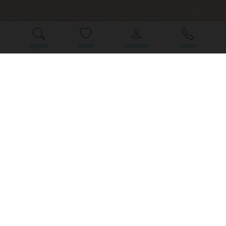
Explorer
Favoris
Connexion
Contact
EXCLUSIVITÉ
Nos Offres Privilégiées
Nos offres privilégiées s'adaptent à l'exclusivité de chaque
bien. Nous vous invitons à contacter notre agence pour en
découvrir tous les avantages.
-15 %
2 semaines de location